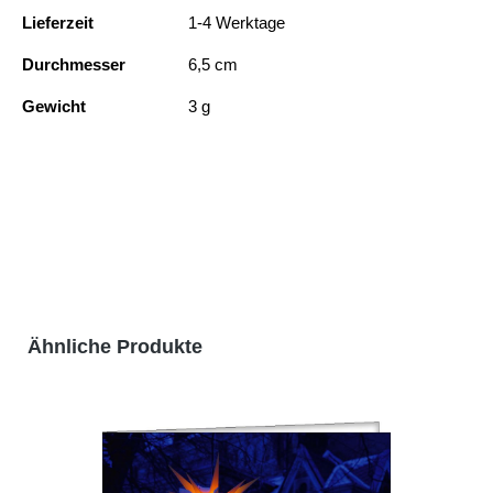
Lieferzeit
1-4 Werktage
Durchmesser
6,5 cm
Gewicht
3 g
Produktgalerie überspringen
Ähnliche Produkte