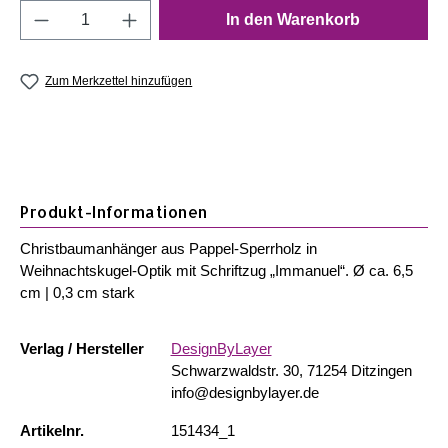
Produkt Anzahl: Gib den gewünschten Wert e
In den Warenkorb
Zum Merkzettel hinzufügen
Produkt-Informationen
Christbaumanhänger aus Pappel-Sperrholz in
Weihnachtskugel-Optik mit Schriftzug „Immanuel“. Ø ca. 6,5
cm | 0,3 cm stark
Verlag / Hersteller
DesignByLayer
Schwarzwaldstr. 30, 71254 Ditzingen
info@designbylayer.de
Artikelnr.
151434_1