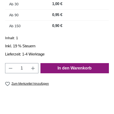
1,00 €
Ab
30
0,95 €
Ab
90
0,90 €
Ab
150
Inhalt:
1
Inkl. 19 % Steuern
Lieferzeit: 1-4 Werktage
Produkt Anzahl: Gib den gewünschten Wert e
In den Warenkorb
Zum Merkzettel hinzufügen