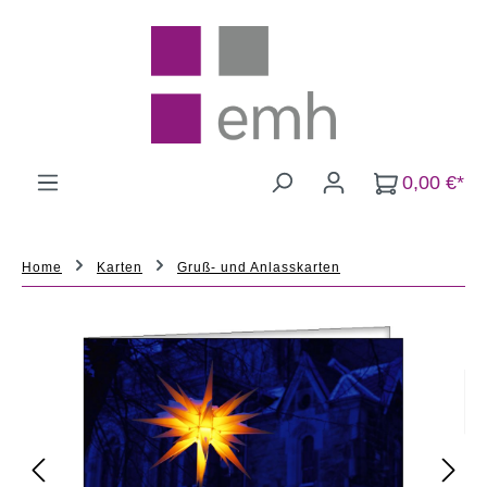
Zum Hauptinhalt springen
0,00 €*
Home
Karten
Gruß- und Anlasskarten
Bildergalerie überspringen