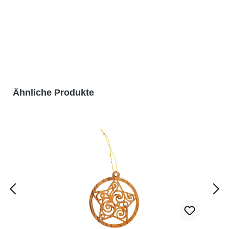
Produktgalerie überspringen
Ähnliche Produkte