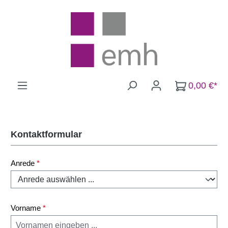
Zum Hauptinhalt springen
0,00 €*
Kontaktformular
Anrede
*
Vorname
*