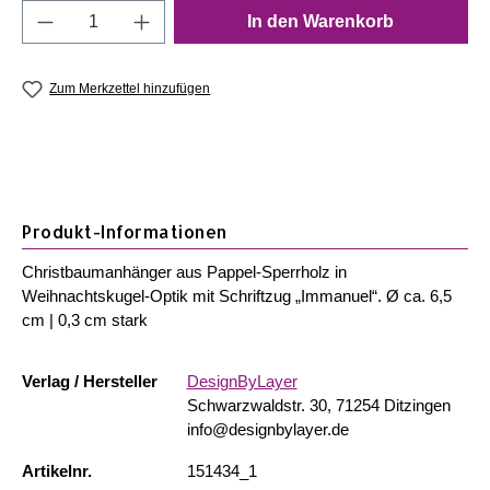
Produkt Anzahl: Gib den gewünschten Wert e
In den Warenkorb
Zum Merkzettel hinzufügen
Produkt-Informationen
Christbaumanhänger aus Pappel-Sperrholz in
Weihnachtskugel-Optik mit Schriftzug „Immanuel“. Ø ca. 6,5
cm | 0,3 cm stark
Verlag / Hersteller
DesignByLayer
Schwarzwaldstr. 30, 71254 Ditzingen
info@designbylayer.de
Artikelnr.
151434_1