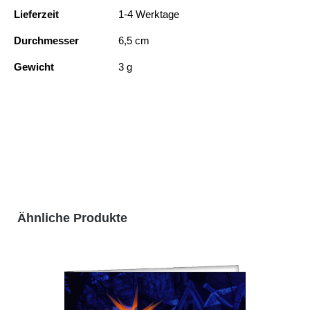
Lieferzeit
1-4 Werktage
Durchmesser
6,5 cm
Gewicht
3 g
Produktgalerie überspringen
Ähnliche Produkte