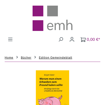
Zum Hauptinhalt springen
0,00 €*
Home
Bücher
Edition Gemeindeblatt
Bildergalerie überspringen