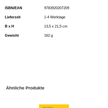
ISBN/EAN
9783920207209
Lieferzeit
1-4 Werktage
B x H
13,5 x 21,5 cm
Gewicht
162 g
Produktgalerie überspringen
Ähnliche Produkte