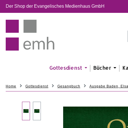
 Hauptinhalt springen
Zur Suche springen
Der Shop der Evangelisches Medienhaus GmbH
Zur Hauptnavigation springen
Gottesdienst
Bücher
K
Home
Gottesdienst
Gesangbuch
Ausgabe Baden, Elsa
Bildergalerie überspringen