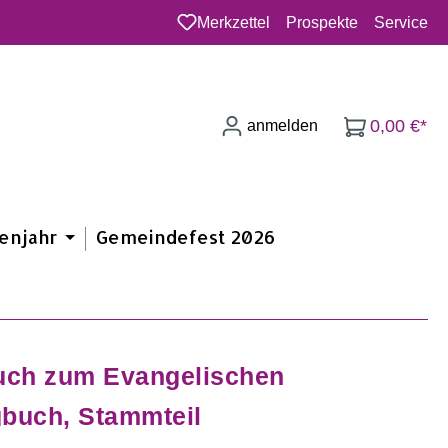
Merkzettel
Prospekte
Service
Du hast 0 Produkte auf dem Merkzette
0,00 €*
anmelden
enjahr
Gemeindefest 2026
uch zum Evangelischen
buch, Stammteil