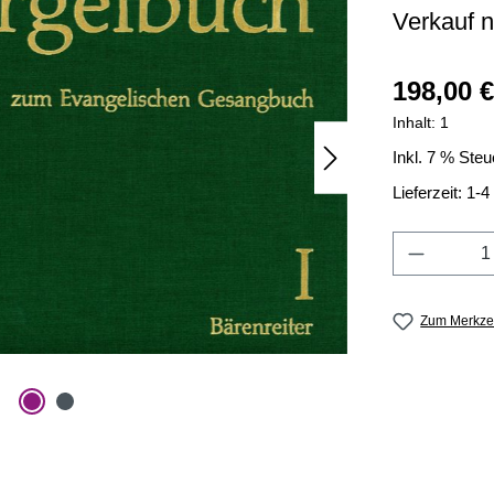
Verkauf n
Regulärer Prei
198,00 €
Inhalt:
1
Inkl. 7 % Steu
Lieferzeit: 1-
Produkt 
Zum Merkzet