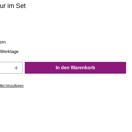
ur im Set
s:
ern
4 Werktage
Anzahl: Gib den gewünschten Wert ein oder
In den Warenkorb
tel hinzufügen