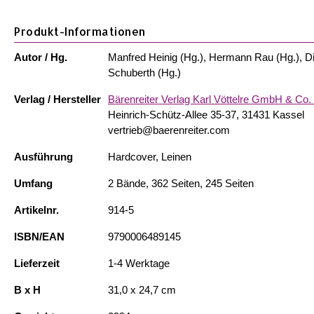
Produkt-Informationen
Autor / Hg.
Manfred Heinig (Hg.), Hermann Rau (Hg.), Di
Schuberth (Hg.)
Verlag / Hersteller
Bärenreiter Verlag Karl Vöttelre GmbH & Co
Heinrich-Schütz-Allee 35-37, 31431 Kassel
vertrieb@baerenreiter.com
Ausführung
Hardcover, Leinen
Umfang
2 Bände, 362 Seiten, 245 Seiten
Artikelnr.
914-5
ISBN/EAN
9790006489145
Lieferzeit
1-4 Werktage
B x H
31,0 x 24,7 cm