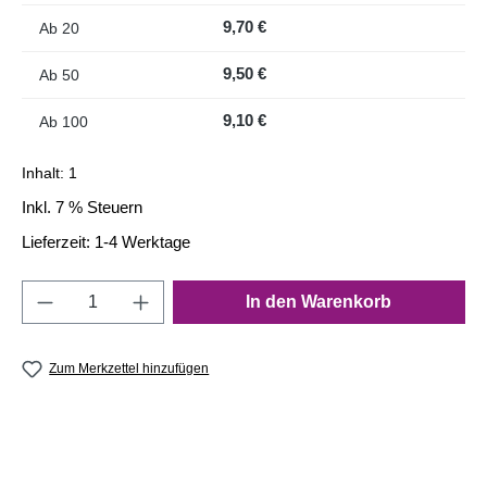
9,70 €
Ab
20
9,50 €
Ab
50
9,10 €
Ab
100
Inhalt:
1
Inkl. 7 % Steuern
Lieferzeit: 1-4 Werktage
Produkt Anzahl: Gib den gewünschten Wert e
In den Warenkorb
Zum Merkzettel hinzufügen