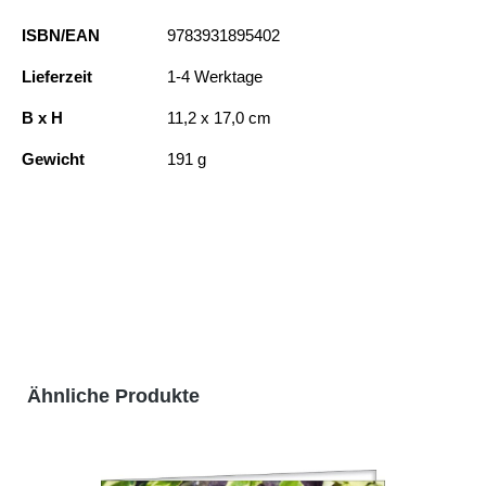
ISBN/EAN
9783931895402
Lieferzeit
1-4 Werktage
B x H
11,2 x 17,0 cm
Gewicht
191 g
Produktgalerie überspringen
Ähnliche Produkte