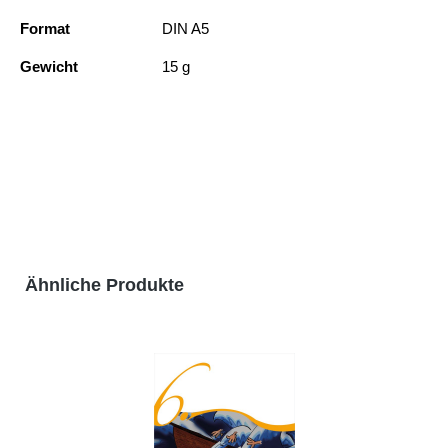
Format
DIN A5
Gewicht
15 g
Produktgalerie überspringen
Ähnliche Produkte