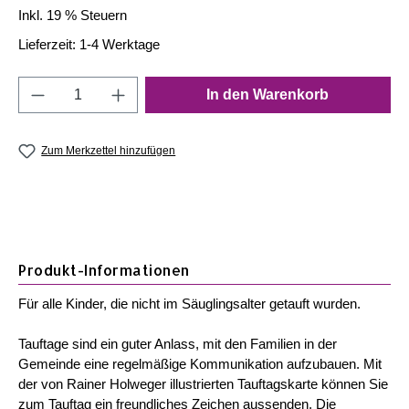
Inkl. 19 % Steuern
Lieferzeit: 1-4 Werktage
Produkt Anzahl: Gib den gewünschten Wert e
In den Warenkorb
Zum Merkzettel hinzufügen
Produkt-Informationen
Für alle Kinder, die nicht im Säuglingsalter getauft wurden.
Tauftage sind ein guter Anlass, mit den Familien in der
Gemeinde eine regelmäßige Kommunikation aufzubauen. Mit
der von Rainer Holweger illustrierten Tauftagskarte können Sie
zum Tauftag ein freundliches Zeichen aussenden. Die