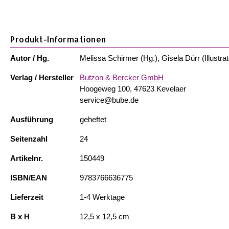
Produkt-Informationen
Autor / Hg.
Melissa Schirmer (Hg.), Gisela Dürr (Illustrato
Verlag / Hersteller
Butzon & Bercker GmbH
Hoogeweg 100, 47623 Kevelaer
service@bube.de
Ausführung
geheftet
Seitenzahl
24
Artikelnr.
150449
ISBN/EAN
9783766636775
Lieferzeit
1-4 Werktage
B x H
12,5 x 12,5 cm