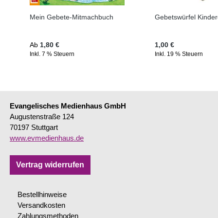
Mein Gebete-Mitmachbuch
Gebetswürfel Kinde
Regulärer Preis:
Regulärer Preis:
Ab
1,80 €
1,00 €
Inkl. 7 % Steuern
Inkl. 19 % Steuern
Evangelisches Medienhaus GmbH
Augustenstraße 124
70197 Stuttgart
www.evmedienhaus.de
Vertrag widerrufen
Bestellhinweise
Versandkosten
Zahlungsmethoden