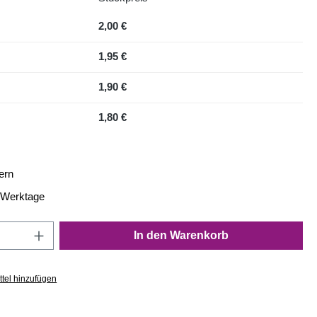
2,00 €
1,95 €
1,90 €
1,80 €
ern
4 Werktage
Anzahl: Gib den gewünschten Wert ein oder
In den Warenkorb
tel hinzufügen