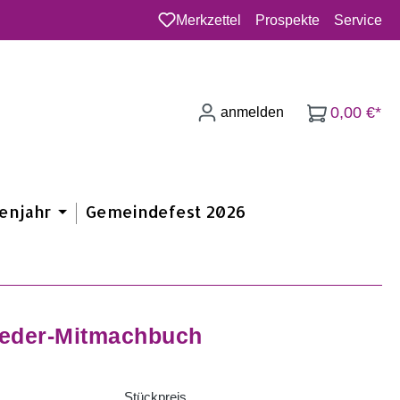
Merkzettel
Prospekte
Service
Du hast 0 Produkte auf dem Merkzette
0,00 €*
anmelden
enjahr
Gemeindefest 2026
ieder-Mitmachbuch
Stückpreis