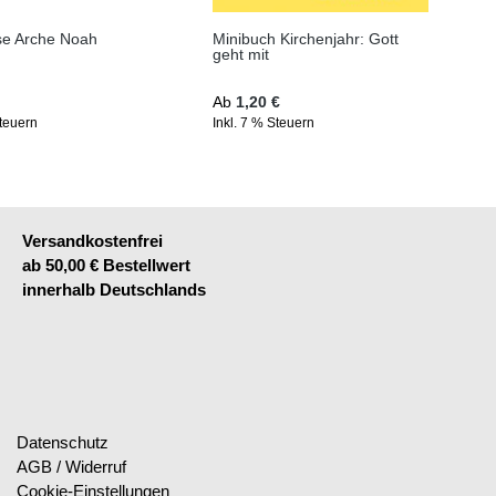
se Arche Noah
Minibuch Kirchenjahr: Gott
geht mit
Preis:
Regulärer Preis:
Ab
1,20 €
Steuern
Inkl. 7 % Steuern
Versandkostenfrei
ab 50,00 € Bestellwert
innerhalb Deutschlands
Datenschutz
AGB / Widerruf
Cookie-Einstellungen