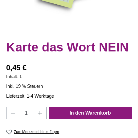
Karte das Wort NEIN
Regulärer Preis:
0,45 €
Inhalt:
1
Inkl. 19 % Steuern
Lieferzeit: 1-4 Werktage
Produkt Anzahl: Gib den gewünschten Wert e
In den Warenkorb
Zum Merkzettel hinzufügen