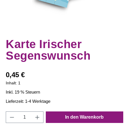
Karte Irischer
Segenswunsch
Regulärer Preis:
0,45 €
Inhalt:
1
Inkl. 19 % Steuern
Lieferzeit: 1-4 Werktage
Produkt Anzahl: Gib den gewünschten Wert e
In den Warenkorb