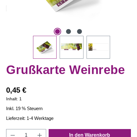
Grußkarte Weinrebe
Regulärer Preis:
0,45 €
Inhalt:
1
Inkl. 19 % Steuern
Lieferzeit: 1-4 Werktage
Produkt Anzahl: Gib den gewünschten Wert e
In den Warenkorb