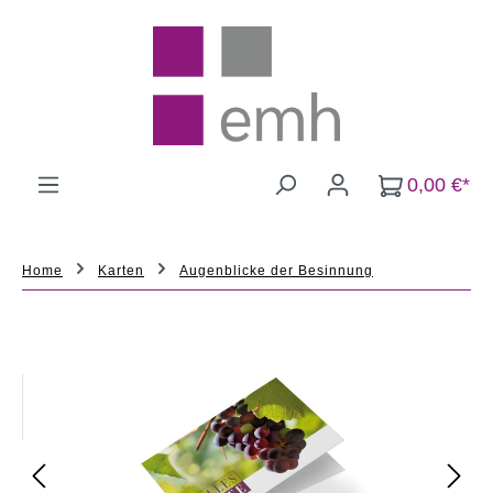
Zum Hauptinhalt springen
0,00 €*
Home
Karten
Augenblicke der Besinnung
Bildergalerie überspringen