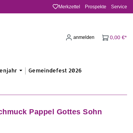
Merkzettel
Prospekte
Service
Du hast 0 Produkte auf dem Merkzette
0,00 €*
anmelden
enjahr
Gemeindefest 2026
hmuck Pappel Gottes Sohn
s: