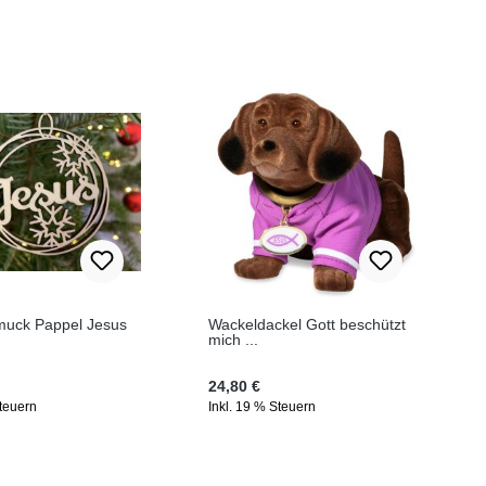
uck Pappel Jesus
Wackeldackel Gott beschützt
mich ...
Preis:
Regulärer Preis:
24,80 €
Steuern
Inkl. 19 % Steuern