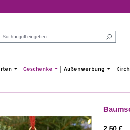
arten
Geschenke
Außenwerbung
Kirch
Baumsc
Regulärer Prei
2,50 €