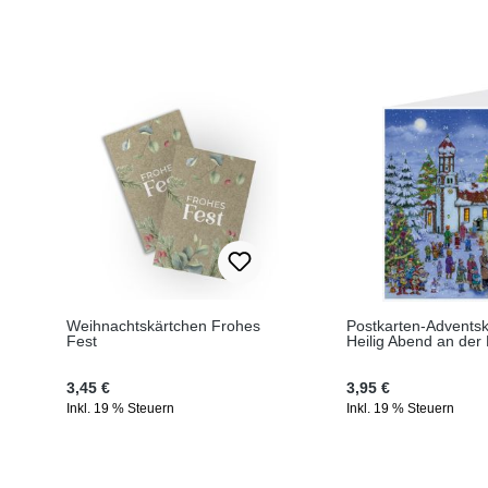
Produktgalerie überspringen
Weihnachtskärtchen Frohes
Postkarten-Advents
Fest
Heilig Abend an der 
Regulärer Preis:
Regulärer Preis:
3,45 €
3,95 €
Inkl. 19 % Steuern
Inkl. 19 % Steuern