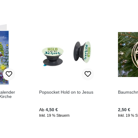
kalender
Popsocket Hold on to Jesus
Baumschm
Kirche
Regulärer Preis:
Regulärer 
Ab
4,50 €
2,50 €
Inkl. 19 % Steuern
Inkl. 19 % 