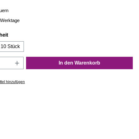
euern
4 Werktage
auswählen
heit
10 Stück
Anzahl: Gib den gewünschten Wert ein oder
In den Warenkorb
tel hinzufügen