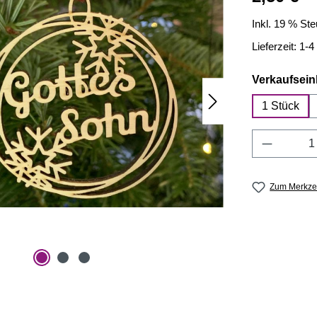
Inkl. 19 % St
Lieferzeit: 1-
Verkaufsein
1 Stück
Produkt 
Zum Merkzet