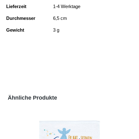
Lieferzeit
1-4 Werktage
Durchmesser
6,5 cm
Gewicht
3 g
Produktgalerie überspringen
Ähnliche Produkte