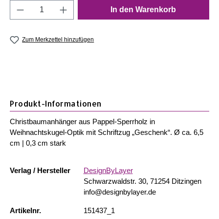
Produkt Anzahl: Gib den gewünschten Wert e
In den Warenkorb
Zum Merkzettel hinzufügen
Produkt-Informationen
Christbaumanhänger aus Pappel-Sperrholz in
Weihnachtskugel-Optik mit Schriftzug „Geschenk“. Ø ca. 6,5
cm | 0,3 cm stark
Verlag / Hersteller
DesignByLayer
Schwarzwaldstr. 30, 71254 Ditzingen
info@designbylayer.de
Artikelnr.
151437_1