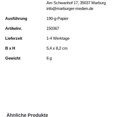
Am Schwanhof 17, 35037 Marburg
info@marburger-medien.de
Ausführung
190-g-Papier
Artikelnr.
150367
Lieferzeit
1-4 Werktage
B x H
5,4 x 8,2 cm
Gewicht
6 g
Produktgalerie überspringen
Ähnliche Produkte