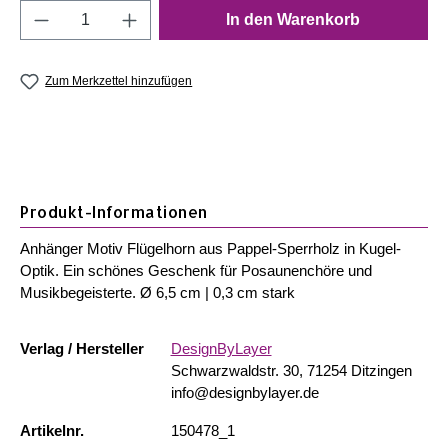
Produkt Anzahl: Gib den gewünschten Wert e
In den Warenkorb
Zum Merkzettel hinzufügen
Produkt-Informationen
Anhänger Motiv Flügelhorn aus Pappel-Sperrholz in Kugel-
Optik. Ein schönes Geschenk für Posaunenchöre und
Musikbegeisterte. Ø 6,5 cm | 0,3 cm stark
Verlag / Hersteller
DesignByLayer
Schwarzwaldstr. 30, 71254 Ditzingen
info@designbylayer.de
Artikelnr.
150478_1