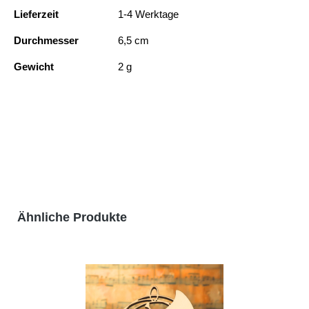
Lieferzeit
1-4 Werktage
Durchmesser
6,5 cm
Gewicht
2 g
Produktgalerie überspringen
Ähnliche Produkte