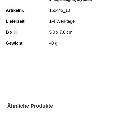
Artikelnr.
150445_10
Lieferzeit
1-4 Werktage
B x H
5,0 x 7,0 cm
Gewicht
40 g
Produktgalerie überspringen
Ähnliche Produkte