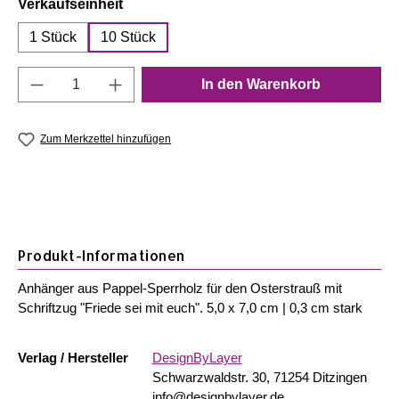
auswählen
Verkaufseinheit
1 Stück
10 Stück
Produkt Anzahl: Gib den gewünschten Wert e
In den Warenkorb
Zum Merkzettel hinzufügen
Produkt-Informationen
Anhänger aus Pappel-Sperrholz für den Osterstrauß mit
Schriftzug "Friede sei mit euch". 5,0 x 7,0 cm | 0,3 cm stark
Verlag / Hersteller
DesignByLayer
Schwarzwaldstr. 30, 71254 Ditzingen
info@designbylayer.de